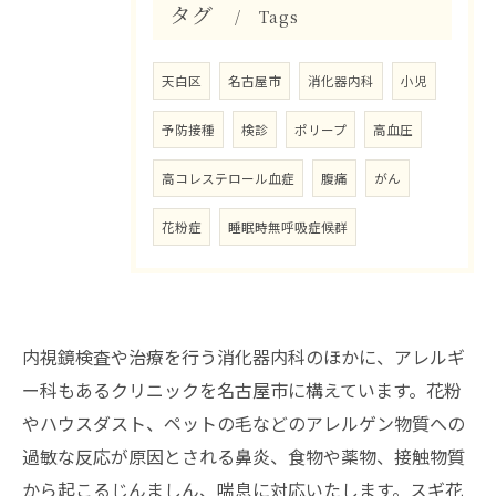
タグ
Tags
天白区
名古屋市
消化器内科
小児
予防接種
検診
ポリープ
高血圧
高コレステロール血症
腹痛
がん
花粉症
睡眠時無呼吸症候群
内視鏡検査や治療を行う消化器内科のほかに、アレルギ
ー科もあるクリニックを名古屋市に構えています。花粉
やハウスダスト、ペットの毛などのアレルゲン物質への
過敏な反応が原因とされる鼻炎、食物や薬物、接触物質
から起こるじんましん、喘息に対応いたします。スギ花