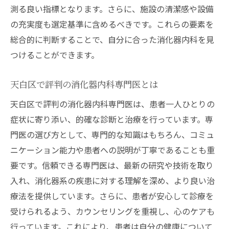
測る良い指標となります。さらに、施設の清潔感や設備
内視鏡検査による精密診断
の充実度も選定基準に含めるべきです。これらの要素を
最新の消化器内科治療機器
総合的に判断することで、自分に合った消化器内科を見
医療技術の進歩と消化器内科治療
つけることができます。
ばんのクリニックの治療実績
天白区で評判の消化器内科専門医とは
安全で効果的な治療方法
患者に優しい最新治療技術
天白区で評判の消化器内科専門医は、患者一人ひとりの
症状に寄り添い、的確な診断と治療を行っています。専
天白区高坂町で安心の消化器内科治療を受ける
門医の選び方として、専門的な知識はもちろん、コミュ
方法
ニケーション能力や患者への説明が丁寧であることも重
信頼できるクリニックの選び方
要です。信頼できる専門医は、最新の研究や技術を取り
治療前に知っておきたいこと
入れ、消化器系の疾患に対する理解を深め、より良い治
ばんのクリニックの予約方法
療法を提供しています。さらに、患者が安心して診療を
治療後のフォローアップ
受けられるよう、カウンセリングを重視し、心のケアも
医師とのコミュニケーションの重要性
行っています。これにより、患者は自分の健康について