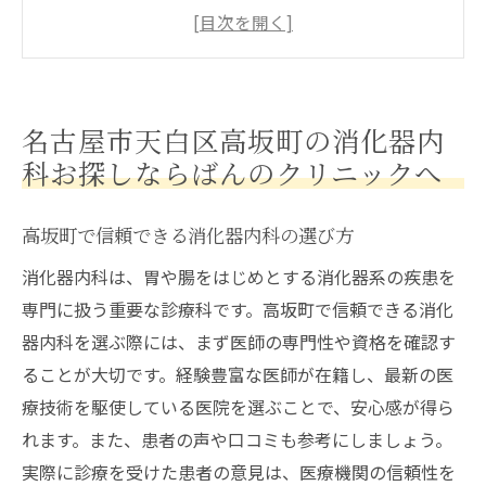
天白区で評判の消化器内科専門医とは
ばんのクリニックの消化器内科の特徴
地域密着の消化器内科サービス
安心の診療体制を備えた消化器内科
名古屋市天白区高坂町の消化器内
消化器内科における最新の治療法
科お探しならばんのクリニックへ
胃痛や便秘の悩みは天白区高坂町の消化器内科
で解決
高坂町で信頼できる消化器内科の選び方
胃痛の早期発見と治療の重要性
消化器内科は、胃や腸をはじめとする消化器系の疾患を
便秘改善のための生活習慣の見直し
専門に扱う重要な診療科です。高坂町で信頼できる消化
天白区で胃腸の健康を守る方法
器内科を選ぶ際には、まず医師の専門性や資格を確認す
ばんのクリニックの胃痛治療アプローチ
ることが大切です。経験豊富な医師が在籍し、最新の医
療技術を駆使している医院を選ぶことで、安心感が得ら
消化器内科での便秘治療の流れ
れます。また、患者の声や口コミも参考にしましょう。
専門医のアドバイスで健康管理
実際に診療を受けた患者の意見は、医療機関の信頼性を
最新医療技術を駆使した消化器内科治療とは