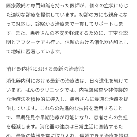
医療設備と専門知識を持った医師が、個々の症状に応じ
地域密着の医療サービス
た適切な診療を提供しています。初診の方にも親身にな
健康診断の重要性
って対応し、診察から治療まで一貫してサポートしま
生活習慣と消化器の健康
す。また、患者さんの不安を軽減するために、丁寧な説
病気予防のためのアドバイス
明とアフターケアも行い、信頼のおける消化器内科とし
定期検診のメリット
て地域に密着しています。
ばんのクリニックの健康サポート
消化器内科における最新の治療法
消化器内科における最新の治療法は、日々進化を続けて
います。ばんのクリニックでは、内視鏡検査や非侵襲的
な治療法を積極的に導入し、患者さんに最適な治療を提
供しています。これらの先進的な技術を活用すること
で、早期発見や早期治療が可能になり、患者さんの負担
を軽減します。消化器の健康は日常生活に直結するた
め、最新の情報を常に取り入れ、信頼できる治療を提供