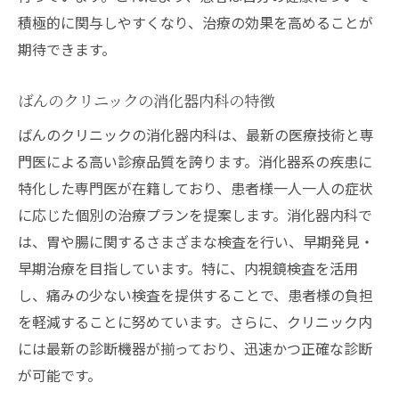
充実したサポート体制
積極的に関与しやすくなり、治療の効果を高めることが
期待できます。
便秘や下痢の症状をすっきり解消する消化器内
科
ばんのクリニックの消化器内科の特徴
便秘の原因と対策
ばんのクリニックの消化器内科は、最新の医療技術と専
下痢の予防と治療法
門医による高い診療品質を誇ります。消化器系の疾患に
消化器内科での便秘治療
特化した専門医が在籍しており、患者様一人一人の症状
下痢改善のための食事療法
に応じた個別の治療プランを提案します。消化器内科で
ばんのクリニックの治療プラン
は、胃や腸に関するさまざまな検査を行い、早期発見・
消化器内科での健康管理法
早期治療を目指しています。特に、内視鏡検査を活用
アクセス便利な天白区高坂町の消化器内科治療
し、痛みの少ない検査を提供することで、患者様の負担
の魅力
を軽減することに努めています。さらに、クリニック内
高坂町のアクセス方法
には最新の診断機器が揃っており、迅速かつ正確な診断
が可能です。
ばんのクリニックの所在地と特徴