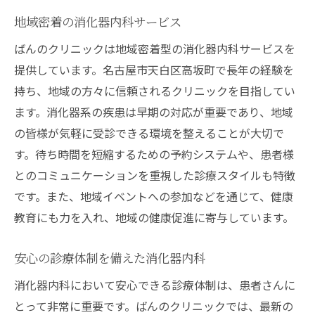
交通手段の多様性
地域密着の消化器内科サービス
近隣エリアからのアクセス
ばんのクリニックは地域密着型の消化器内科サービスを
クリニック周辺の環境と利便性
提供しています。名古屋市天白区高坂町で長年の経験を
予約と診療時間の案内
持ち、地域の方々に信頼されるクリニックを目指してい
消化器内科専門医が語るばんのクリニックの治
ます。消化器系の疾患は早期の対応が重要であり、地域
療法
の皆様が気軽に受診できる環境を整えることが大切で
専門医による診療の質
す。待ち時間を短縮するための予約システムや、患者様
ばんのクリニックの治療哲学
とのコミュニケーションを重視した診療スタイルも特徴
患者に寄り添う医療提供
です。また、地域イベントへの参加などを通じて、健康
教育にも力を入れ、地域の健康促進に寄与しています。
治療の流れとその特徴
専門医の経験と技術
安心の診療体制を備えた消化器内科
治療後のケアとフォローアップ
消化器内科において安心できる診療体制は、患者さんに
名古屋市天白区高坂町の消化器内科で健康を守
とって非常に重要です。ばんのクリニックでは、最新の
る