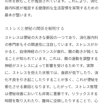
便秘薬の選び方の基本ガイド
の水を飲むことが推奨されています。これにより、消化
器内科医が推奨する健康的な生活習慣を実現するための
使用前に知っておきたい便秘薬のリスク
基本が整います。
便秘薬を使う際のタイミングと方法
薬の効果を最大限に引き出すためのポイン
ストレスと便秘の関係を解明する
ト
ストレスは便秘の大きな要因の一つであり、消化器内科
便秘薬使用後のモニタリング方法
の専門家もその関連性に注目しています。ストレスがか
消化器内科の視点から見た便秘薬の適正使
かると、自律神経のバランスが崩れ、腸の動きが鈍くな
用
ることが知られています。これは、腸の運動を調整する
消化器内科で推奨される便秘薬とその効果を理
神経がストレスによって影響を受けるためです。実際
解しよう
に、ストレスを抱えた状態では、食欲が低下したり、消
消化器内科で評価される便秘薬の効果とは
化不良を引き起こしたりすることが多く、これが便秘を
使用者の声から見る便秘薬の実際の効力
悪化させる要因となります。したがって、ストレス管理
便秘薬の効果を左右する要因
は便秘改善においても非常に重要です。リラックスする
時間を取り入れたり、趣味に没頭したりすることで、心
効果的な便秘薬の選び方と使用法