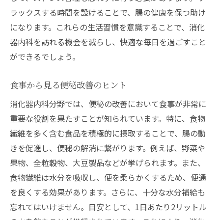
市販薬と処方薬の違いを知る
ラックスする時間を設けることで、腸の健康を保つ助け
消化器内科医が教える便秘薬の効果的な使
になります。これらの生活習慣を意識することで、消化
い方
器内科を訪れる機会を減らし、快適な毎日を過ごすこと
ができるでしょう。
消化器内科の視点から見る便秘改善へのアプロ
ーチ
食事から見る便秘改善のヒント
消化器内科医が考える理想的な便秘治療法
消化器内科分野では、便秘の改善において食事が非常に
便秘改善における食事療法の重要性
重要な役割を果たすことが知られています。特に、食物
生活習慣の見直しが便秘に与える影響
繊維を多く含む食品を積極的に摂取することで、腸の動
ストレスケアと便秘改善の関係性
きを促進し、便秘の解消に繋がります。例えば、野菜や
便秘解消に役立つ運動の紹介
果物、全粒穀物、大豆製品などが挙げられます。また、
便秘治療における医師との連携の重要性
食物繊維は水分を吸収し、便を柔らかくするため、便通
便秘に効く薬！消化器内科医が教える選び方と
を良くする効果があります。さらに、十分な水分補給も
注意点
忘れてはいけません。目安として、1日あたり2リットル