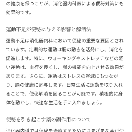
の健康を保つことが、消化器内科医による便秘対策にも
便秘薬の効果を最大化するためのヒント
効果的です。
便秘薬の使用後に期待できる改善効果
健康な毎日を目指して消化器内科医が教える便
運動不足が便秘に与える影響と解消法
秘の対処法
運動不足は消化器内科において便秘の重要な要因とされ
日常生活でできる便秘予防の実践法
ています。定期的な運動は腸の動きを活発にし、消化を
便秘を防ぐための食生活のポイント
促進します。特に、ウォーキングやストレッチなどの軽
運動がもたらす便秘改善の効果
い運動は、血行を良くし、腸の機能を向上させる効果が
ストレス管理と便秘予防の関係
あります。さらに、運動はストレスの軽減にもつなが
便秘の早期発見と対策の重要性
り、腸の健康に寄与します。日常生活に運動を取り入れ
ることで、便秘解消を図ることが可能です。積極的に身
消化器内科医が提案する健康的なライフス
体を動かし、快適な生活を手に入れましょう。
タイル
便秘を引き起こす薬の副作用について
消化器内科では便秘を治療するためにさまざまな薬が使