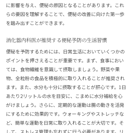
に影響を与え、便秘の原因となることがあります。これ
消化器内科で一般的な便秘薬の種類一覧
らの要因を理解することで、便秘の改善に向けた第一歩
浸透圧性下剤の効果と特徴
を踏み出すことができます。
刺激性下剤の使用法と注意点
消化器内科医が推奨する便秘予防の生活習慣
便秘薬としての食物繊維サプリの利用法
腸内細菌を整えるプロバイオティクスの役
便秘を予防するためには、日常生活においていくつかの
割
ポイントを押さえることが重要です。まず、食事におい
便秘薬を処方する際の医師の視点
ては、食物繊維を意識して摂取しましょう。野菜や果
物、全粒粉の食品を積極的に取り入れることが推奨され
便秘に悩むあなたに消化器内科医が提案する最
ます。また、水分も十分に摂取することが肝心です。1日
適な薬の選び方
あたり2リットルの水を目安に、こまめに水分補給を心
便秘のタイプ別におすすめの薬を紹介
がけましょう。さらに、定期的な運動は腸の動きを活発
個人の体質に合った便秘薬選びのコツ
にするために効果的です。ウォーキングやストレッチな
長期使用に適した便秘薬の選定法
ど、簡単な運動を日常に取り入れることが大切です。そ
便秘症状の重症度に応じた薬の使い分け
して、ストレス管理も忘れずに行う必要があります。リ