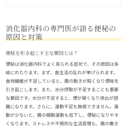
食事から見る便秘改善のヒント
ストレスと便秘の関係を解明する
運動不足が便秘に与える影響と解消法
消化器内科の専門医が語る便秘の
便秘を引き起こす薬の副作用について
原因と対策
便秘解消に役立つ消化器内科の薬選びのポイン
ト
便秘を引き起こす主な要因とは？
消化器内科医が選ぶ便秘薬の基準とは？
便秘は消化器内科でよく見られる症状で、その原因は多
症状別に適した便秘薬の選び方
岐にわたります。まず、食生活の乱れが挙げられます。
便秘薬の効果と副作用を理解する
食物繊維が不足していると、腸の動きが鈍くなり便秘を
便秘薬を選ぶ際の注意点
引き起こします。また、水分摂取が不足することも重要
な要因です。水分が不足すると、便が硬くなり排出が困
自然派便秘薬の選び方ガイド
難になります。さらに、運動不足も無視できません。運
薬を選ぶ際の費用対効果の考慮
動が少ないと、腸の蠕動運動も低下し、便秘になりやす
消化器内科で処方される便秘薬の種類と特徴を
くなります。ストレスや不規則な生活習慣も、腸の働き
徹底解説