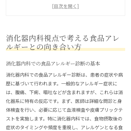
消化器内科から見たアレルギー反応のメカ
ニズム
患者が知っておくべき消化器内科的アレル
ギーの影響
消化器内科視点で考える食品アレ
消化器内科でのアレルギー検査の最新技術
ルギーとの向き合い方
消化器内科医が教えるアレルギーの早期発
見法
消化器内科での食品アレルギー診断の基本
アレルギー反応時の消化器内科的緊急対応
消化器内科での食品アレルギー診断は、患者の症状や病
専門医が語る消化器内科での食品アレルギー対
歴に基づいて行われます。一般的なアレルギー症状に
応法
は、腹痛、下痢、嘔吐などが含まれますが、これらは消
食品アレルギー治療における消化器内科の
化器系に特有の反応です。まず、医師は詳細な問診と身
役割
体検査を行い、必要に応じて血液検査や皮膚プリックテ
消化器内科でのアレルギー症状緩和法
ストを実施します。特に消化器内科では、食物摂取後の
消化器内科医が推奨する生活習慣の改善
症状のタイミングや頻度を重視し、アレルゲンとなる食