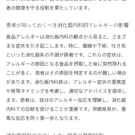
消化器内科でのアレルギー教育の重要性
者の健康を守る役割を果たしています。
消化器内科専門医が教える食品アレルギーの具
患者が知っておくべき消化器内科的アレルギーの影響
体的対策
食品アレルギーは消化器内科の観点から見ると、さまざ
消化器内科で行うアレルギー予防策
まな症状を引き起こします。特に、腹痛や下痢、吐き気
専門医がすすめるアレルギー症状の軽減法
といった消化器系の不調が顕著です。これらの症状は、
消化器内科的な食事制限の実施方法
アレルギーの原因となる食品を摂取した後に突然現れる
アレルギーを持つ子供への消化器内科的配
ことが多く、患者はその原因を特定するのが難しい場合
慮
があります。消化器内科医は、アレルギー症状の重篤度
消化器内科でのアレルギー対策プランの作
や発現タイミングを考慮し、適切なアドバイスを提供し
成
ます。患者は、自分のアレルギー反応を理解し、消化器
アレルギー患者のための生活改善アプロー
内科での診断を受けることが重要です。早期発見が、重
チ
篤な反応を防ぐ第一歩となります。
食品アレルギーと消化器内科: 快適な生活への道