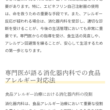
家庭でできる消化器内科的アレルギー予防
要があります。特に、エピネフリン自己注射器の使用
対策
は、命を救うための重要な手段です。また、アレルギー
アレルギー予防に役立つ消化器内科的知識
反応が疑われる場合は、消化器内科を受診し、適切な診
消化器内科でのアレルギーリスク管理法
断を受けることが、今後の生活管理においても非常に重
アレルギー予防における消化器内科の役割
要です。専門医からの指導を受け、食生活の見直しや、
アレルゲン回避策を練ることが、安心して生活するため
消化器内科の観点から食品アレルギーを解決す
の第一歩となります。
る方法
消化器内科的アプローチで食品アレルギー
を克服
専門医が語る消化器内科での食品
専門医が薦めるアレルギー解決のためのス
アレルギー対応法
テップ
消化器内科でのアレルギー解決策の実践
食品アレルギー治療における消化器内科の役割
アレルギー問題を消化器内科的に解決する
消化器内科は、食品アレルギー治療において重要な役割
方法