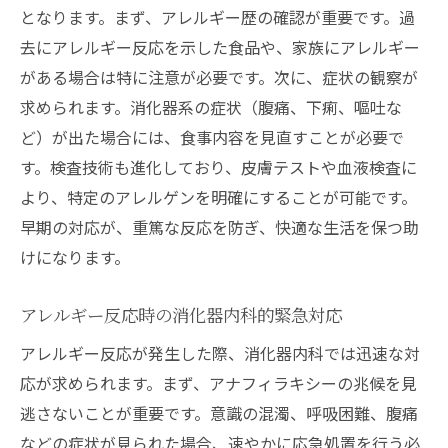
消化器内科におけるアレルギー治療の進化
となります。まず、アレルギー歴の確認が重要です。過
新しい消化器内科的アレルギー管理法
去にアレルギー反応を示した食品や、家族にアレルギー
消化器内科でのアレルギー治療の最前線
がある場合は特に注意が必要です。次に、症状の観察が
専門医が解説するアレルギーの新しい治療
求められます。消化器系の症状（腹痛、下痢、嘔吐な
アプローチ
ど）が出た場合には、食事内容を見直すことが必要で
す。検査技術も進化しており、皮膚テストや血液検査に
消化器内科でのアレルギー治療プロトコル
より、特定のアレルゲンを明確にすることが可能です。
アレルギー治療における消化器内科の最新
早期の対応が、重篤な反応を防ぎ、快適な生活を保つ助
技術
けになります。
日常から考える消化器内科的食品アレルギー予
防
アレルギー反応時の消化器内科的緊急対応
日常生活で行う消化器内科的アレルギー予
アレルギー反応が発生した際、消化器内科では迅速な対
防法
応が求められます。まず、アナフィラキシーの兆候を見
消化器内科医が教える予防のための生活習
逃さないことが重要です。意識の混濁、呼吸困難、腹痛
慣
などの症状が見られた場合、速やかに応急処置を行う必