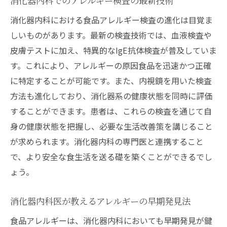
消化器内科でのアレルギー検査の最新技術
アレルギーを持つ人が快適に暮らすための
消化器内科の提案
消化器内科における食品アレルギー検査の進化は目覚ま
消化器内科医が語るアレルギーとの共存方
しいものがあります。最新の検査技術では、血液検査や
法
皮膚テストに加え、特異的なIgE抗体検査が普及していま
す。これにより、アレルギーの原因食品を迅速かつ正確
アレルギー患者が持つべき消化器内科的知
に特定することが可能です。また、内視鏡を用いた検査
識
方法も進化しており、消化器系の健康状態を同時に評価
快適な生活を支える消化器内科的アレルギ
することができます。患者は、これらの検査を通じて自
ー対策
身の健康状態を把握し、必要な生活改善策を講じること
消化器内科でのアレルギー生活支援ネット
が求められます。消化器内科の専門医と連携すること
ワーク
で、より安全な食生活を送る礎を築くことができるでし
アレルギー患者が心地よく暮らすための消
ょう。
化器内科の取り組み
消化器内科から見る食品アレルギーの最新治療
消化器内科医が教えるアレルギーの早期発見法
法
食品アレルギーは、消化器内科においても早期発見が鍵