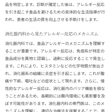
アレルギー患者に必要な消化器内科的食事
品を特定します。診断が確定した後は、アレルギー反応
療法
を引き起こす食品を避けるための具体的な生活指導が行
われ、患者の生活の質を向上させる手助けをします。
消化器内科でのアレルギー回避のためのア
ドバイス
消化器内科から見たアレルギー反応のメカニズム
専門医が教えるアレルギー発作時の対処法
消化器内科では、食品アレルギーのメカニズムを理解す
日常生活に役立つ消化器内科的食品アレルギー
ることが重要です。アレルギー反応は、免疫系が特定の
の知識
食品成分を異物と認識し、過剰に反応することで発生し
日常生活でのアレルギー対策ガイド
ます。これにより、ヒスタミンなどの化学物質が放出さ
アレルギーと消化器内科の関係を理解する
れ、消化器系の組織に炎症を引き起こします。これが腹
消化器内科医が推奨するアレルギーフリー
痛や下痢、嘔吐などの症状として現れます。さらに、慢
食品
性的なアレルギー反応は、消化器内のバリア機能を損な
家庭での消化器内科的アレルギー管理法
うことがあるため、長期的には腸内環境にも悪影響を及
アレルギー患者のための食物選択のポイン
ぼす可能性があります。消化器内科の専門医は、このメ
ト
カニズムを理解し、適切な治療法を提案することで、患