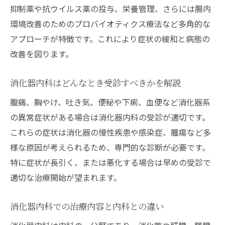
消化器内科の疾患一覧から症状ごとの対応
抑制薬や抗ウイルス薬の投与、栄養管理、さらには腸内
策
環境改善のためのプロバイオティクス療法など多角的な
アプローチが特徴です。これにより症状の緩和と病態の
内科ではなく消化器内科を選ぶべき症状を
改善を図ります。
解説
初診時に確認される消化器内科の症状チェ
消化器内科はどんなとき受診すべきかを解説
ック
腹痛、胸やけ、吐き気、便秘や下痢、血便など消化器系
初診時に消化器内科で行う検査とは
の異常症状がある場合は消化器内科の受診が適切です。
消化器内科初診時に受ける主な検査内容
これらの症状は消化器の慢性疾患や感染症、腫瘍など多
消化器内科で実施される初診時の流れを紹
様な原因が考えられるため、専門的な診断が必要です。
介
特に症状が長引く、または悪化する場合は早めの受診で
消化器内科で胃カメラなど検査が必要な場
適切な治療開始が望まれます。
合
消化器内科の検査前の注意点と準備方法
消化器内科での治療内容と内科との違い
消化器内科の初診で聞かれる症状や疾患の