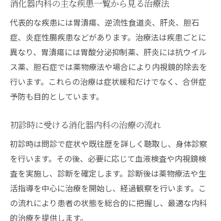
覧
消化器内科の主な疾患一覧から見る治療法
消化器内科の疾患ランキングと症状の傾向
代表的な疾患には胃潰瘍、逆流性食道炎、肝炎、胆石
消化器内科が対応する症状の特徴と診断基
症、炎症性腸疾患などがあります。治療法は疾患ごとに
準
異なり、胃潰瘍には胃酸分泌抑制薬、肝炎には抗ウイル
消化器内科でよく相談される疾患のポイン
ス薬、胆石症では薬物療法や場合により内視鏡的除去を
ト
行います。これらの治療は症状緩和だけでなく、合併症
予防も目的としています。
内科と消化器内科の診る疾患の違いを解説
消化器内科で注意すべき症状の見分け方
初診時に受ける消化器内科の治療の流れ
内視鏡検査など専門的治療の流れを紹介
初診時は問診で症状や既往歴を詳しく聴取し、身体診察
消化器内科で受けられる内視鏡検査の流れ
を行います。その後、必要に応じて血液検査や内視鏡検
消化器内科の専門的治療と内科との違い
査を実施し、診断を確定します。診断後は薬物療法や生
消化器内科で行う検査と治療の選択基準
活指導を中心に治療を開始し、経過観察を行います。こ
消化器内科の内視鏡検査前の注意点
の流れにより患者の状態を総合的に把握し、最適な内科
消化器内科で安心して受ける検査・治療法
的治療を提供します。