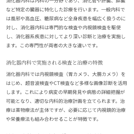
消化器内科は内科の一分野であり、消化管や肝臓、膵臓
例
など特定の臓器に特化した診療を行います。一般内科で
内科と消化器内科で異なる検査ポイント
は風邪や高血圧、糖尿病など全身疾患を幅広く扱うのに
内科と消化器内科の違いをやさしく解説
対し、消化器内科は専門的な検査や内視鏡検査を駆使
し、消化器系疾患に対してより深い診断と治療を実施し
消化器内科と内科の役割の違いをやさしく
ます。この専門性が両者の大きな違いです。
紹介
内科と消化器内科どちらを受診すべきかの
消化器内科で実施される検査と治療の特徴
目安
消化器内科では内視鏡検査（胃カメラ、大腸カメラ）を
消化器内科で対応できる疾患と内科の違い
はじめ、超音波検査やCT検査など多様な画像診断を活用
消化器内科と内科の検査内容の違いを比較
します。これにより病変の早期発見や病態の詳細把握が
専門性で選ぶ消化器内科と内科の診療範囲
可能となり、適切な内科的治療計画を立てられます。治
消化器内科の特徴から見る内科との違い
療は薬物療法が主体ですが、必要に応じて内視鏡的治療
消化器内科で診る主な疾患と症状の特徴
や栄養療法も組み合わせることが特徴です。
消化器内科で診る代表的な疾患と症状の一