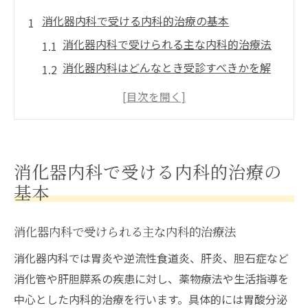
消化器内科で受ける内科的治療の基本
消化器内科で受けられる主な内科的治療法
消化器内科はどんなとき受診すべきかを解
説
消化器内科での治療内容と内科との違い
消化器内科で実施される検査と治療の特徴
消化器内科の主な疾患一覧から見る治療法
消化器内科で受ける内科的治療の
初診時に受ける消化器内科の治療の流れ
基本
症状別に見る消化器内科の診療ポイント
代表的な消化器内科の症状とその診療ポイ
消化器内科で受けられる主な内科的治療法
ント
消化器内科では胃炎や逆流性食道炎、肝炎、胆石症など
消化器内科で診る主な症状と受診の目安
消化管や肝胆膵系の疾患に対し、薬物療法や生活指導を
消化器内科での症状別診断と内科の違い
中心とした内科的治療を行います。具体的には胃酸分泌