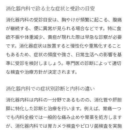
消化器内科の知識で診療科選びの不安を解
消化器内科で診る主な症状と受診の目安
消
消化器内科と内科の選び方とポイント
消化器内科の受診目安は、胸やけが頻繁に起こる、腹痛
が継続する、便に異常が見られる場合などです。特に食
消化器内科で受ける検査や治療の基礎知識
欲不振や体重減少、黄疸が現れた際は早急な診察が必要
消化器内科受診時の注意点やチェックリス
です。消化器症状は放置すると慢性化や重篤化すること
ト
もあるため、症状の頻度や強さ、日常生活への影響を基
消化器内科を選ぶべき症状や疾患の特徴
準に受診を検討しましょう。専門医の診断によって適切
消化器内科の知識を活かした受診のコツ
な検査や治療方針が決定されます。
消化器内科での症状別診断と内科の違い
消化器内科は内科の一分野であるものの、消化管や肝胆
膵に特化した診断と治療を行います。例えば、胃痛一つ
でも内科全般では一般的な痛み止めや胃薬を処方します
が、消化器内科では胃カメラ検査やピロリ菌検査を実施