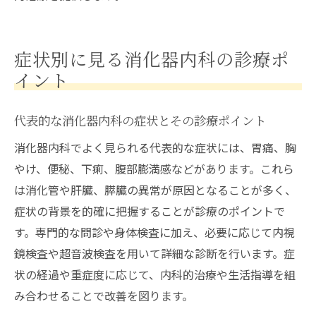
消化器内科の検査や治療の予約方法も解説
消化器疾患の早期発見に役立つ情報集
症状別に見る消化器内科の診療ポ
消化器内科での早期発見のための診断ポイ
イント
ント
消化器内科の検査で発見できる疾患例
代表的な消化器内科の症状とその診療ポイント
消化器内科受診で早期発見に繋がる症状の
消化器内科でよく見られる代表的な症状には、胃痛、胸
解説
やけ、便秘、下痢、腹部膨満感などがあります。これら
消化器内科とがん検診の連携による予防策
は消化管や肝臓、膵臓の異常が原因となることが多く、
消化器内科を活用した疾患ランキングと対
症状の背景を的確に把握することが診療のポイントで
策
す。専門的な問診や身体検査に加え、必要に応じて内視
早期発見のための消化器内科受診タイミン
鏡検査や超音波検査を用いて詳細な診断を行います。症
グ
状の経過や重症度に応じて、内科的治療や生活指導を組
適切な診療科選びに役立つ消化器内科の知識
み合わせることで改善を図ります。