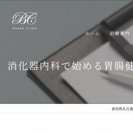
ホーム
診療案内
胃カメラ検
消化器内科で始める胃腸
大腸カメラ
高血圧につ
糖尿病につ
愛知県名古
脂質異常症
睡眠時無呼