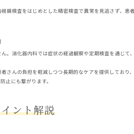
消化器内科で検査前後の負担軽減を実現
内視鏡検査をはじめとした精密検査で異常を見逃さず、患
消化器内科で快適な検査を受ける方法
消化器内科選びで毎日に安心をプラス
消化器内科選びが毎日の安心につながる理由
的
信頼できる消化器内科の選び方ガイド
せん。消化器内科では症状の経過観察や定期検査を通じて
消化器内科で快適な生活をサポート
消化器内科受診で得られる心の安心感
患者さんの負担を軽減しつつ長期的なケアを提供しており
毎日に自信を持てる消化器内科の活用法
発防止にも繋がります。
ポイント解説