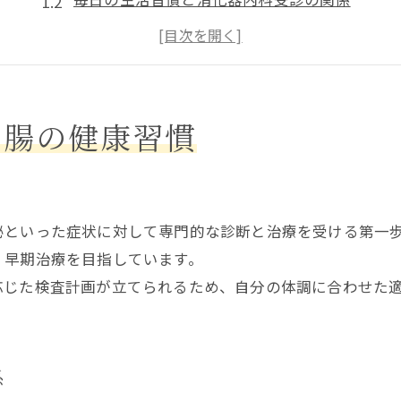
胃腸健康キャンペーンの活用ポイント
消化器内科で予防できる胃腸トラブル
継続的な胃腸管理に消化器内科が効果的
安心して受診できるポイント解説
胃腸の健康習慣
消化器内科選びで重視すべきポイント
安心できる消化器内科の特徴を解説
受診前に知っておきたい消化器内科情報
秘といった症状に対して専門的な診断と治療を受ける第一
消化器内科での検査予約のポイント
・早期治療を目指しています。
消化器内科で相談しやすい雰囲気とは
応じた検査計画が立てられるため、自分の体調に合わせた
胃痛や便秘に悩む方へ健康アドバイス
消化器内科で受ける胃痛の最新対策法
係
便秘・下痢の悩みを消化器内科で相談