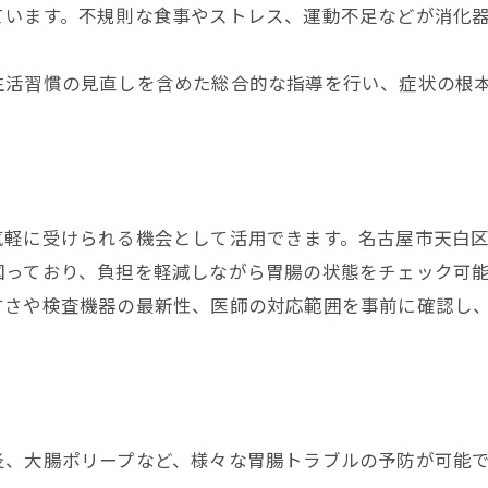
消化器内科で実践する生活改善アドバイス
ています。不規則な食事やストレス、運動不足などが消化
胃腸トラブル時の消化器内科活用方法
生活習慣の見直しを含めた総合的な指導を行い、症状の根
消化器内科受診で得られる健康アドバイス
天白区で快適な消化器内科受診を実現
天白区で消化器内科を選ぶ際の注意点
通いやすい消化器内科の見極め方
消化器内科で受ける快適な検査体験
気軽に受けられる機会として活用できます。名古屋市天白
図っており、負担を軽減しながら胃腸の状態をチェック可
消化器内科の予約システムを上手に使う
すさや検査機器の最新性、医師の対応範囲を事前に確認し
天白区内の消化器内科比較ポイント
負担少なく検査に進むための工夫とは
消化器内科で負担の少ない検査を受けるコツ
消化器内科検査の不安を減らす工夫とは
炎、大腸ポリープなど、様々な胃腸トラブルの予防が可能
予約しやすい消化器内科のメリット