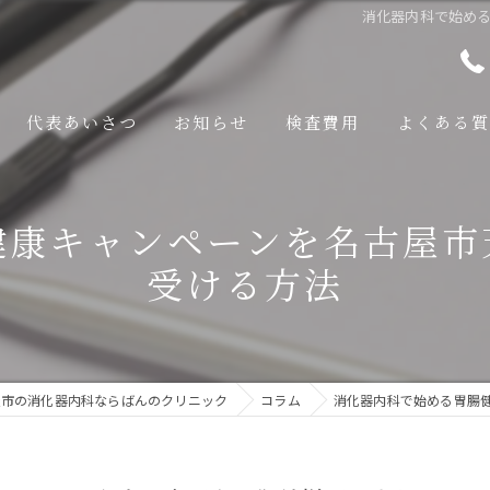
消化器内科で始め
代表あいさつ
お知らせ
検査費用
よくある質
査
健康キャンペーンを名古屋市
検査
受ける方法
いて
いて
屋市の消化器内科ならばんのクリニック
コラム
消化器内科で始める胃腸
について
吸症候群について