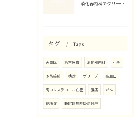
消化器内科でクリーンコロンを受けるメリットと愛知県名古屋市天白区植田東での選び方
タグ
Tags
天白区
名古屋市
消化器内科
小児
予防接種
検診
ポリープ
高血圧
高コレステロール血症
腹痛
がん
花粉症
睡眠時無呼吸症候群