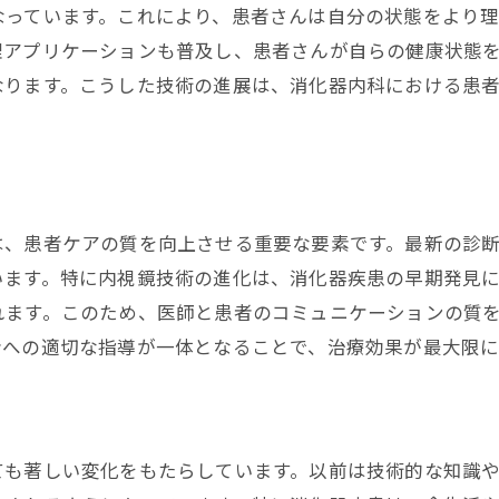
消化器内科の最新治療トレンド
なっています。これにより、患者さんは自分の状態をより
理アプリケーションも普及し、患者さんが自らの健康状態
患者ニーズに沿った指導方法の開発
なります。こうした技術の進展は、消化器内科における患
トレンドが指導に与える影響
患者と共に進化する消化器内科
革新的な治療法が指導に与える役割
消化器内科での指導体制がもたらす医療の未来像
は、患者ケアの質を向上させる重要な要素です。最新の診
効率的な指導体制の構築法
います。特に内視鏡技術の進化は、消化器疾患の早期発見
指導体制の改善がもたらす効果
れます。このため、医師と患者のコミュニケーションの質
未来の医療に向けた消化器内科指導の方向性
者への適切な指導が一体となることで、治療効果が最大限に
指導体制と医療の質の相関関係
チーム医療における指導の重要性
指導体制が描く医療の未来
ても著しい変化をもたらしています。以前は技術的な知識
最新の消化器疾患治療法に基づく指導の実際