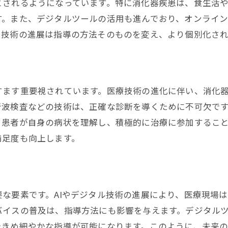
とされるようになっています。特に消化器疾患は、食生活
効果的な治療法と指導の連携
す。また、デジタルツールの活用も進んでおり、オンライ
治療法の進化が指導に与える影響
、技術の進展は指導の方法そのものを変え、より個別化さ
最新治療法を支える指導方法
消化器疾患における具体的な指導例
治療法の選択における指導の役割
すます重要視されています。医療技術の進化に伴い、消化
最新治療法と指導の調和
音波検査などの技術は、正確な診断を導くために不可欠で
消化器内科におけるケアのあり方と指導の役割
。患者が自身の病状を理解し、積極的に治療に参加するこ
ケアとは何か：消化器内科の視点から
満足度も向上します。
患者ケアにおける指導の役割
消化器内科ケアの最新トレンド
ケアプロセスにおける指導の重要性
な要素です。AIやデジタル技術の進展により、医療現場
患者ケアを進化させる指導方法
バイスの普及は、指導方法にも影響を与えます。デジタル
指導が支える消化器内科のケア
たきめ細やかな指導が可能になります。このように、未来