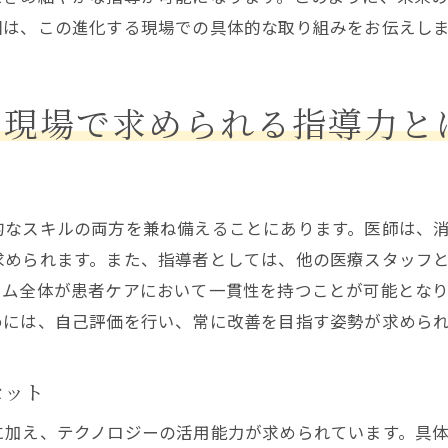
日々変化する消化器内科医療現場での指導の意義
回は、この進化する現場での具体的な取り組みをお伝えし
変化する医療現場に対応する指導の必要性
指導を通じて医療現場の変化に対応する
の現場で求められる指導力と
消化器内科医療現場で求められる適応力
変化に強い指導者の育成法
変化する環境での指導の役割
的なスキルの両方を兼ね備えることにあります。医師は、
消化器内科現場での柔軟な指導の重要性
求められます。また、指導者としては、他の医療スタッフ
消化器内科指導から学ぶ医療技術の進化とその未来
ーム全体が患者ケアにおいて一貫性を持つことが可能とな
消化器内科指導を通じて学ぶ医療技術の進化
めには、自己評価を行い、常に改善を目指す姿勢が求めら
未来を見据えた指導の展望
医療技術の進化が指導に与える影響
セット
消化器内科指導における技術革新
に加え、テクノロジーの活用能力が求められています。具
指導を通じて医療技術の未来を描く