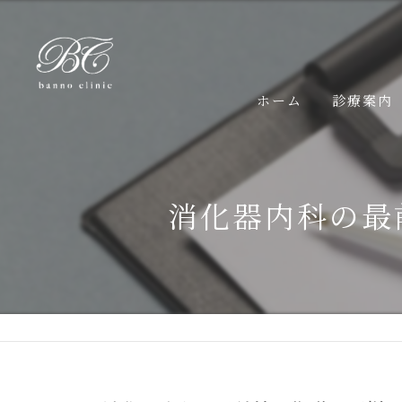
ホーム
診療案内
胃カメラ検
消化器内科の最
大腸カメラ
高血圧につ
糖尿病につ
脂質異常症
睡眠時無呼