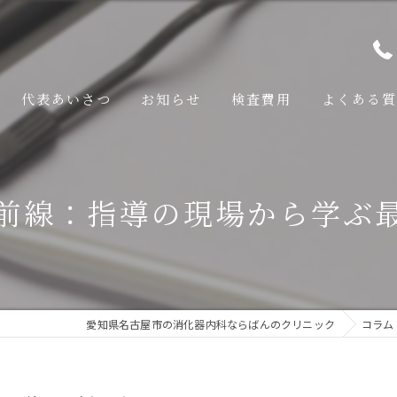
代表あいさつ
お知らせ
検査費用
よくある質
査
前線：指導の現場から学ぶ
検査
いて
いて
愛知県名古屋市の消化器内科ならばんのクリニック
コラム
について
吸症候群について