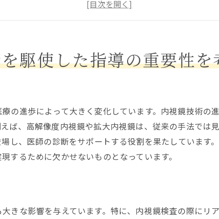
消化器内科での技術と指導の相乗効果
医療技術進化に伴う指導の役割の変化
消化器内科指導で重要視される技術力
技術革新がもたらす指導の未来像
術を駆使した指導の重要性を
進化する消化器内科の現場で求められる指導力とは
消化器内科指導力の基礎とは
新世代の消化器内科医に必要なスキルセット
医療の進歩によって大きく変化しています。内視鏡技術の
指導力向上のためのトレーニング法
例えば、高解像度内視鏡や拡大内視鏡は、従来の手法では
消化器内科での指導における課題と解決策
登場し、医師の診断をサポートする役割を果たしています
患者との信頼関係を築く指導方法
実現するために欠かせないものとなっています。
進化する医療現場における指導力の重要性
患者ニーズに応える消化器内科の新たなトレンドを探
患者中心のケアとは何か
も大きな影響を与えています。特に、内視鏡検査の際にリ