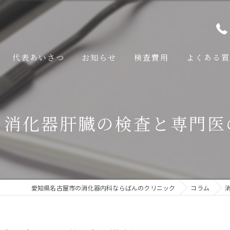
代表あいさつ
お知らせ
検査費用
よくある質
査
る消化器肝臓の検査と専門医
検査
いて
いて
愛知県名古屋市の消化器内科ならばんのクリニック
コラム
について
吸症候群について