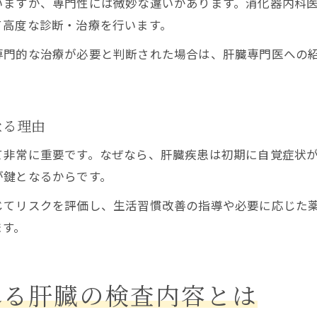
いますが、専門性には微妙な違いがあります。消化器内科
消化器内科で経験豊富な専門医の診療が安心
て高度な診断・治療を行います。
消化器内科での専門医相談時のポイント
専門的な治療が必要と判断された場合は、肝臓専門医への
健康診断後に知りたい消化器内科の基礎知識
健康診断で異常時は消化器内科受診が基本
消化器内科での再検査とフォローアップ解説
なる理由
消化器内科で教わる肝臓数値の見方を理解
て非常に重要です。なぜなら、肝臓疾患は初期に自覚症状
消化器内科での肝臓ケア習慣のアドバイス
が鍵となるからです。
消化器内科で受ける肝臓疾患リスク評価法
じてリスクを評価し、生活習慣改善の指導や必要に応じた
ます。
れる肝臓の検査内容とは