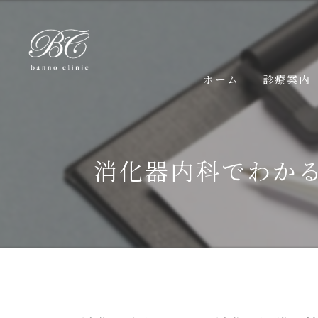
ホーム
診療案内
胃カメラ検
消化器内科でわか
大腸カメラ
高血圧につ
糖尿病につ
脂質異常症
睡眠時無呼