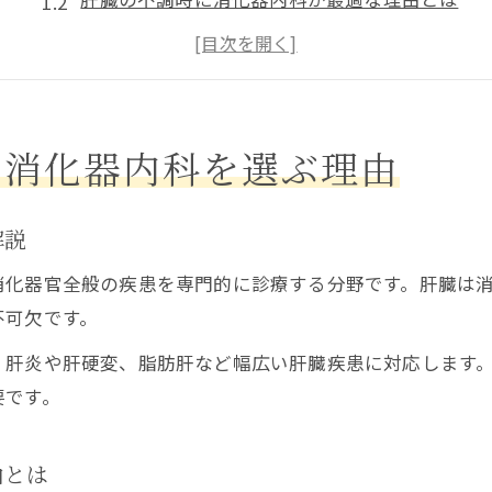
消化器内科で肝臓疾患の早期発見をめざす
肝臓と消化器内科の専門性の違いを知る
消化器内科受診が肝臓ケアの第一歩になる理由
消化器内科で受けられる肝臓の検査内容とは
ら消化器内科を選ぶ理由
消化器内科で行う主な肝臓検査の流れとは
消化器内科での肝臓検査に必要な準備とは
解説
消化器内科で受ける肝臓の血液検査ポイント
消化器官全般の疾患を専門的に診療する分野です。肝臓は
消化器内科で受ける超音波検査の特徴と役割
不可欠です。
消化器内科の肝臓検査でわかることを解説
、肝炎や肝硬変、脂肪肝など幅広い肝臓疾患に対応します
肝臓疾患と消化器内科の深い関係を解説
要です。
消化器内科が肝臓疾患の診療で担う役割とは
消化器内科で扱う代表的な肝臓疾患の特徴
由とは