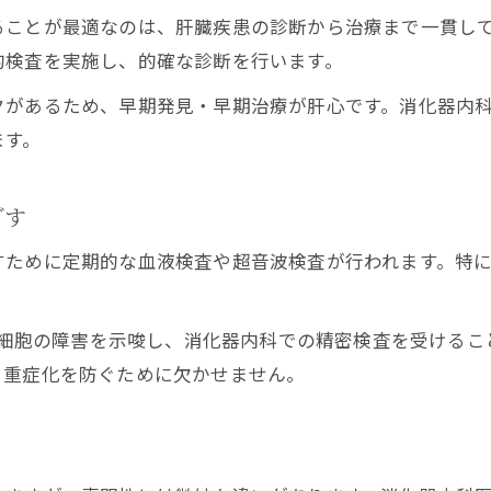
消化器内科での肝炎など慢性疾患治療の流れ
ることが最適なのは、肝臓疾患の診断から治療まで一貫し
消化器内科で肝臓疾患の早期発見が叶う理由
的検査を実施し、的確な診断を行います。
消化器内科と他科の肝臓診療の違いを知る
クがあるため、早期発見・早期治療が肝心です。消化器内
症状が気になる時の診療科の正しい選び方
ます。
肝臓症状なら消化器内科受診が安心な理由
消化器内科と内科で迷った時の判断ポイント
ざす
消化器内科で相談すべき肝臓の症状一覧
すために定期的な血液検査や超音波検査が行われます。特
消化器内科で診療を受ける前の準備とは
消化器内科に相談すべきタイミングと目安
は肝細胞の障害を示唆し、消化器内科での精密検査を受ける
専門医でわかる消化器肝臓の診療ポイント
、重症化を防ぐために欠かせません。
消化器内科の専門医が見る肝臓診療の質
消化器内科専門医の選び方と信頼の理由
る
消化器内科専門医が勧める肝臓疾患の対応法