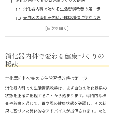
消化器内科で変わる健康づくりの秘訣
消化器内科で始める生活習慣改善の第一歩
天白区の消化器内科が健康増進に役立つ理
由
消化器内科の専門指導がもたらす安心感と
は
消化器内科を活用した健康チェックの重要
消化器内科で変わる健康づくりの
性
秘訣
症状予防に消化器内科の定期相談を活かす
方法
消化器内科で始める生活習慣改善の第一歩
生活改善に役立つ消化器内科の実践法
消化器内科での生活習慣改善は、まず自分の消化器系の
消化器内科の生活指導で見直す日々の習慣
状態を正確に把握することから始まります。専門的な検
消化器内科の専門医と進める無理のない改
査や診察を通じて、胃や腸の健康状態を確認し、その結
善策
果に基づいた具体的なアドバイスが提供されます。たと