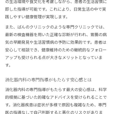
の生活環境や食文化を考慮しながら、患者の生活習慣に
もし体調管理に悩むなら消化器内科が支えに
即した指導が可能です。これにより、日常生活の中で実
体調不良時に頼れる消化器内科の活用法
践しやすい健康管理が実現します。
消化器内科で早期発見につなげる健康相談
また、ばんのクリニックのような専門クリニックでは、
消化器内科の医師と行う定期チェックの意
最新の検査機器を用いた正確な診断が行われ、胃腸の病
義
気の早期発見や生活習慣病の予防に効果的です。患者は
消化器内科の診療を受けるべきサインとは
安心して相談でき、健康維持のための継続的なフォロー
消化器内科と連携した体調管理の工夫
アップも受けられる点が大きなメリットとなっていま
注目集まる消化器内科の生活習慣指導とは
す。
消化器内科の生活指導が選ばれる理由を解
消化器内科の専門指導がもたらす安心感とは
説
消化器内科と他科との違いを知るポイント
消化器内科の専門指導がもたらす最大の安心感は、科学
的根拠に基づいた的確なアドバイスを受けられることで
消化器内科が注目する最新の生活習慣対策
す。消化器疾患は症状が多様で原因も複雑なため、専門
口コミで話題の消化器内科の生活アドバイ
医の指導なしで自己判断すると悪化のリスクがありま
ス