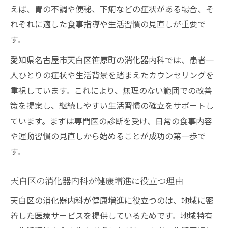
消化器内科で学ぶ食生活と運動指導のポイ
えば、胃の不調や便秘、下痢などの症状がある場合、そ
ント
れぞれに適した食事指導や生活習慣の見直しが重要で
消化器内科ならではの健康管理アドバイス
す。
とは
愛知県名古屋市天白区笹原町の消化器内科では、患者一
消化器内科の診断結果を活かした生活改善
人ひとりの症状や生活背景を踏まえたカウンセリングを
法
重視しています。これにより、無理のない範囲での改善
健康維持へ導く生活指導のポイント
策を提案し、継続しやすい生活習慣の確立をサポートし
消化器内科による健康維持のためのアプロ
ています。まずは専門医の診断を受け、日常の食事内容
ーチ
や運動習慣の見直しから始めることが成功の第一歩で
す。
消化器内科で続ける日常的な健康管理方法
消化器内科の生活指導がもたらす予防効果
天白区の消化器内科が健康増進に役立つ理由
消化器内科を通じた個別アドバイスの受け
天白区の消化器内科が健康増進に役立つのは、地域に密
方
着した医療サービスを提供しているためです。地域特有
消化器内科が強調する生活習慣の見直し術